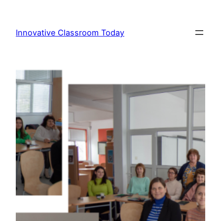
Към
съдържанието
Innovative Classroom Today