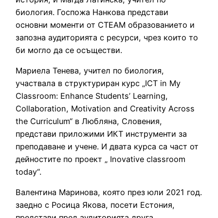
биология. Госпожа Нанкова представи
основни моменти от СТЕАМ образованието и
запозна аудиторията с ресурси, чрез които то
би могло да се осъществи.
Мариела Тенева, учител по биология,
участвала в структуриран курс „ICT in My
Classroom: Enhance Students’ Learning,
Collaboration, Motivation and Creativity Across
the Curriculum“ в Любляна, Словения,
представи приложими ИКТ инструменти за
преподаване и учене. И двата курса са част от
дейностите по проект „ Inovative classroom
today“.
Валентина Маринова, която през юли 2021 год.
заедно с Росица Якова, посети Естония,
представи пред аудиторията друга