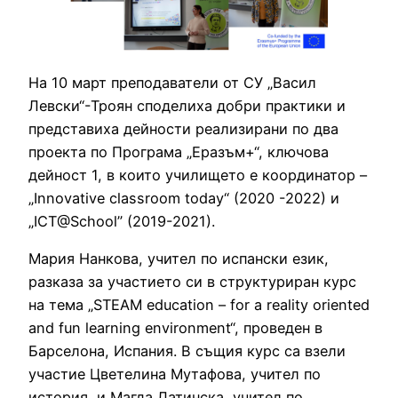
На 10 март преподаватели от СУ „Васил
Левски“-Троян споделиха добри практики и
представиха дейности реализирани по два
проекта по Програма „Еразъм+“, ключова
дейност 1, в които училището е координатор –
„Innovative classroom today“ (2020 -2022) и
„ICT@School” (2019-2021).
Мария Нанкова, учител по испански език,
разказа за участието си в структуриран курс
на тема „STEAM education – for a reality oriented
and fun learning environment“, проведен в
Барселона, Испания. В същия курс са взели
участие Цветелина Мутафова, учител по
история, и Магда Латинска, учител по