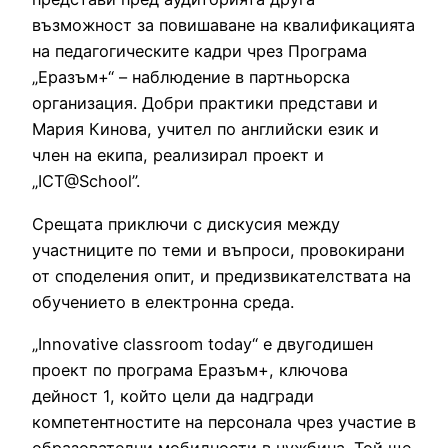
възможност за повишаване на квалификацията
на педагогическите кадри чрез Програма
„Еразъм+“ – наблюдение в партньорска
организация. Добри практики представи и
Мария Кинова, учител по английски език и
член на екипа, реализирал проект и
„ICT@School”.
Срещата приключи с дискусия между
участниците по теми и въпроси, провокирани
от споделения опит, и предизвикателствата на
обучението в електронна среда.
„Innovative classroom today“ е двугодишен
проект по програма Еразъм+, ключова
дейност 1, който цели да надгради
компетентностите на персонала чрез участие в
образователни мобилности в чужбина. Той ще