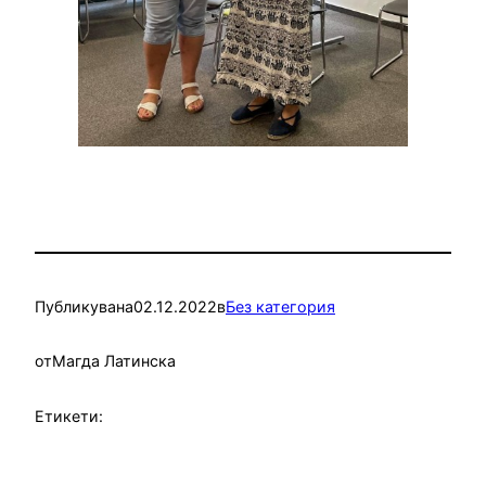
Публикувана
02.12.2022
в
Без категория
от
Магда Латинска
Етикети: